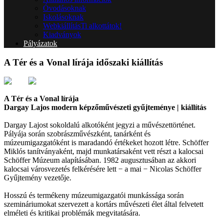
Óvodásoknak
Iskolásoknak
Webkiállítás
Ti alkottátok!
Kiadványok
Pályázatok
A Tér és a Vonal lírája időszaki kiállítás
A Tér és a Vonal lírája
Dargay Lajos modern képzőművészeti gyűjteménye | kiállítás
Dargay Lajost sokoldalú alkotóként jegyzi a művészettörténet.
Pályája során szobrászművészként, tanárként és
múzeumigazgatóként is maradandó értékeket hozott létre. Schöffer
Miklós tanítványaként, majd munkatársaként vett részt a kalocsai
Schöffer Múzeum alapításában. 1982 augusztusában az akkori
kalocsai városvezetés felkérésére lett − a mai − Nicolas Schöffer
Gyűjtemény vezetője.
Hosszú és termékeny múzeumigazgatói munkássága során
szemináriumokat szervezett a kortárs művészeti élet által felvetett
elméleti és kritikai problémák megvitatására.