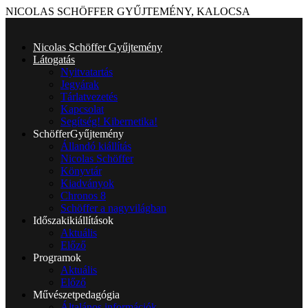
NICOLAS SCHÖFFER GYŰJTEMÉNY, KALOCSA
Nicolas Schöffer Gyűjtemény
Látogatás
Nyitvatartás
Jegyárak
Tárlatvezetés
Kapcsolat
Segítség! Kibernetika!
Schöffer
Gyűjtemény
Állandó kiállítás
Nicolas Schöffer
Könyvtár
Kiadványok
Chronos 8
Schöffer a nagyvilágban
Időszaki
kiállítások
Aktuális
Előző
Programok
Aktuális
Előző
Művészetpedagógia
Általános információk