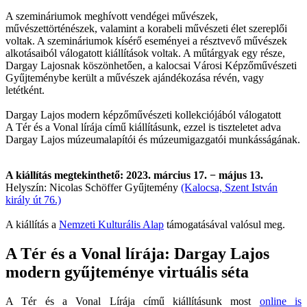
A szemináriumok meghívott vendégei művészek,
művészettörténészek, valamint a korabeli művészeti élet szereplői
voltak. A szemináriumok kísérő eseményei a résztvevő művészek
alkotásaiból válogatott kiállítások voltak. A műtárgyak egy része,
Dargay Lajosnak köszönhetően, a kalocsai Városi Képzőművészeti
Gyűjteménybe került a művészek ajándékozása révén, vagy
letétként.
Dargay Lajos modern képzőművészeti kollekciójából válogatott
A Tér és a Vonal lírája című kiállításunk, ezzel is tiszteletet adva
Dargay Lajos múzeumalapítói és múzeumigazgatói munkásságának.
A kiállítás megtekinthető: 2023. március 17. − május 13.
Helyszín: Nicolas Schöffer Gyűjtemény
(Kalocsa, Szent István
király út 76.)
A kiállítás a
Nemzeti Kulturális Alap
támogatásával valósul meg.
A Tér és a Vonal lírája: Dargay Lajos
modern gyűjteménye virtuális séta
A Tér és a Vonal Lírája című kiállításunk most
online is