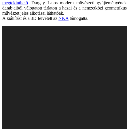
megtekinthető
. Dargay Lajos modern művészeti gyűjteményének
darabjaiból válogatott tárlaton a hazai és a nemzetközi geometrikus
művészet jeles alkotásai láthatóak.
A kiállítást és a 3D felvételt az
NKA
támogatta.